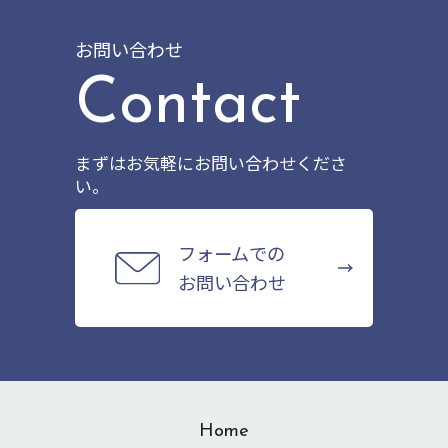
お問い合わせ
平成15年2月
Contact
本社ビルを愛知県名古屋市中村区名駅に移転
平成15年11月
まずはお気軽にお問い合わせくださ
い。
三重県津市に三重支店開設
平成16年9月
フォームでの
お問い合わせ
大阪府中央区高麗橋に大阪支社開設
平成18年3月
Pマーク(プライバシーマーク)認定事業者となる
Home