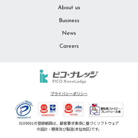
平成18年9月
About us
厚生労働大臣より有料職業紹介事業の認可を受け
る:23-ユ-300271
Business
News
平成19年3月
Careers
愛知県豊田市に豊田支店を開設
平成20年2月
ISO9001認証取得:JQA-QMA13540
プライバシーポリシー
平成20年6月
東京支社事務所移転
ISO9001の登録範囲は、顧客要求事項に基づくソフトウェア
平成20年10月
の設計・開発及び製造(本社地区)です。