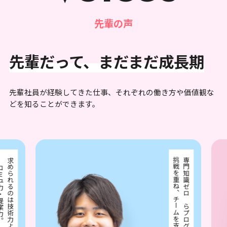
先輩の声
先輩だって、まだまだ成長期
先輩社員が経験してきた仕事、それぞれの働き方や価値観な
どを知ることができます。
・提案力。
挑戦を重ね、チームを支えるリーダーに。
求められるのは技術力より
専門知識ゼロからプログラマーへ。