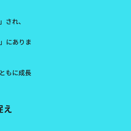
」され、
」にありま
ともに成長
捉え