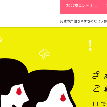
2027卒
エントリ
ー
先輩の声
働きやすさのヒミツ