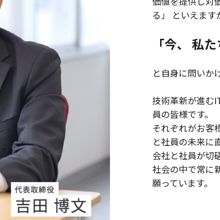
価値を提供し対
る」 といえま
「今、 私
と自身に問いか
技術革新が進むI
員の皆様です。
それぞれがお客
と社員の未来に
会社と社員が切
社会の中で常に
願っています。