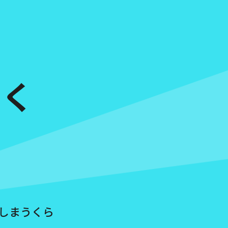
てく
しまうくら